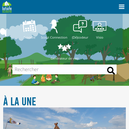
Scoodle
Scout Connection
(Dé)codeur
Visio
Générateur de vies
À LA UNE