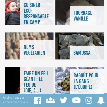
CUISINER
ECO-
FOURRAGE
RESPONSABLE
VANILLE
EN CAMP
NEMS
SAMOSSA
VÉGÉTARIEN
FAIRE UN FEU
RAGOÛT POUR
GÉANT : LE
LA GANG
FEU DE
(L’ÉQUIPE)
JOIE, (…)
Rejoins-nous sur
les réseaux sociaux :