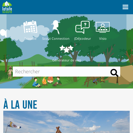
Scoodle
Scout Connection
(Dé)codeur
Visio
Générateur de vies
À LA UNE