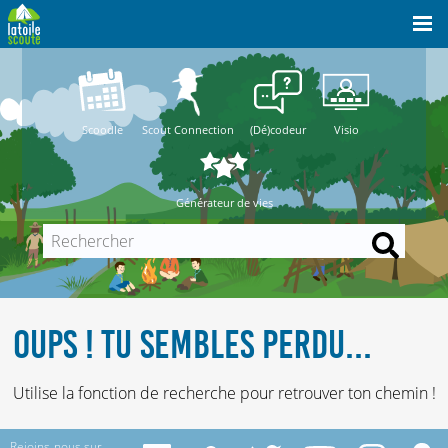
Scoodle
Scout Connection
(Dé)codeur
Visio
Générateur de vies
OUPS ! TU SEMBLES PERDU...
Utilise la fonction de recherche pour retrouver ton chemin !
Rejoins-nous sur