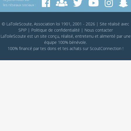
les réseaux sociaux :
© LaToileScoute, Association loi 1901, 2001 - 2026
|
Site réalisé avec
SPIP
|
Politique de confidentialité
|
Nous contacter
LaToileScoute est un site conçu, réalisé, entretenu et alimenté par une
équipe 100% bénévole.
100% financé par
tes dons
et tes achats sur
ScoutConnection
!