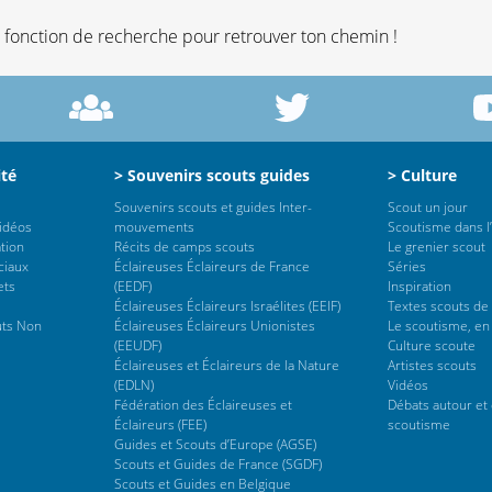
la fonction de recherche pour retrouver ton chemin !
ité
> Souvenirs scouts guides
> Culture
Souvenirs scouts et guides Inter-
Scout un jour
vidéos
mouvements
Scoutisme dans l’
tion
Récits de camps scouts
Le grenier scout
ciaux
Éclaireuses Éclaireurs de France
Séries
ets
(EEDF)
Inspiration
Éclaireuses Éclaireurs Israélites (EEIF)
Textes scouts de
uts Non
Éclaireuses Éclaireurs Unionistes
Le scoutisme, en
(EEUDF)
Culture scoute
Éclaireuses et Éclaireurs de la Nature
Artistes scouts
(EDLN)
Vidéos
Fédération des Éclaireuses et
Débats autour et 
Éclaireurs (FEE)
scoutisme
Guides et Scouts d’Europe (AGSE)
Scouts et Guides de France (SGDF)
Scouts et Guides en Belgique