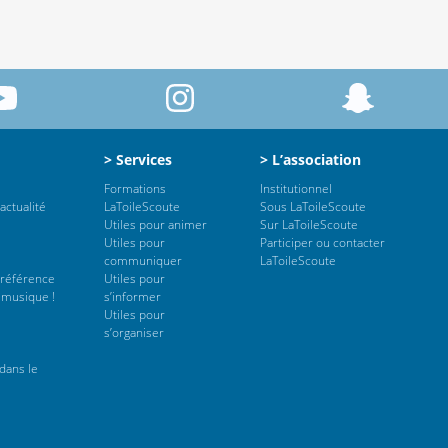
> Services
> L’association
Formations
Institutionnel
actualité
LaToileScoute
Sous LaToileScoute
Utiles pour animer
Sur LaToileScoute
Utiles pour
Participer ou contacter
communiquer
LaToileScoute
 référence
Utiles pour
 musique !
s’informer
Utiles pour
s’organiser
dans le