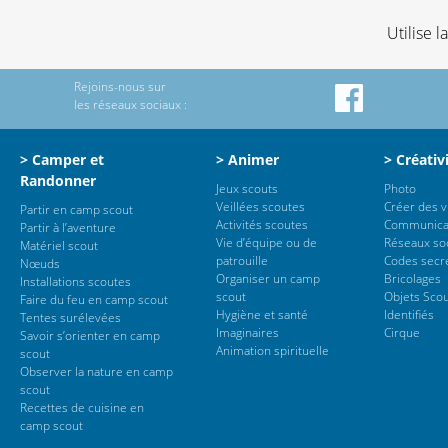
Utilise 
Rejoins-nous sur
les réseaux sociaux :
> Camper et
> Animer
> Créativ
Randonner
Jeux scouts
Photo
Veillées scoutes
Créer des 
Partir en camp scout
Activités scoutes
Communica
Partir à l’aventure
Vie d’équipe ou de
Réseaux so
Matériel scout
patrouille
Codes secr
Nœuds
Organiser un camp
Bricolages
Installations scoutes
scout
Objets Sco
Faire du feu en camp scout
Hygiène et santé
Identifiés
Tentes surélevées
Imaginaires
Cirque
Savoir s’orienter en camp
Animation spirituelle
scout
Observer la nature en camp
scout
Recettes de cuisine en
camp scout