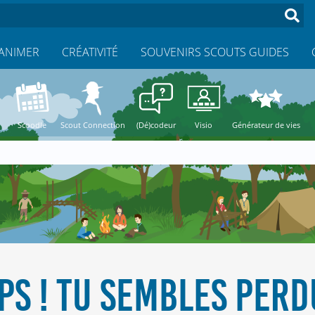
ANIMER
CRÉATIVITÉ
SOUVENIRS SCOUTS GUIDES
Scoodle
Scout Connection
(Dé)codeur
Visio
Générateur de vies
PS ! TU SEMBLES PERDU