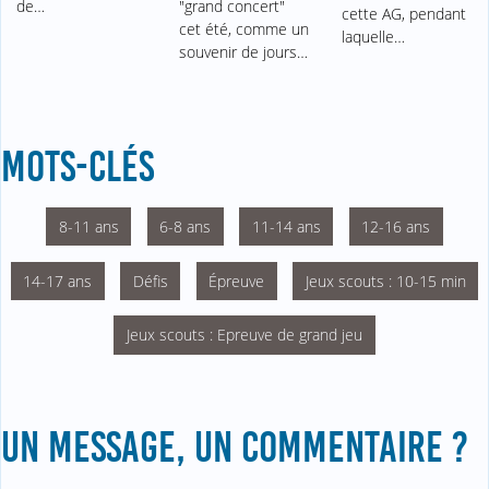
de…
"grand concert"
cette AG, pendant
cet été, comme un
laquelle…
souvenir de jours…
MOTS-CLÉS
8-11 ans
6-8 ans
11-14 ans
12-16 ans
14-17 ans
Défis
Épreuve
Jeux scouts : 10-15 min
Jeux scouts : Epreuve de grand jeu
UN MESSAGE, UN COMMENTAIRE ?