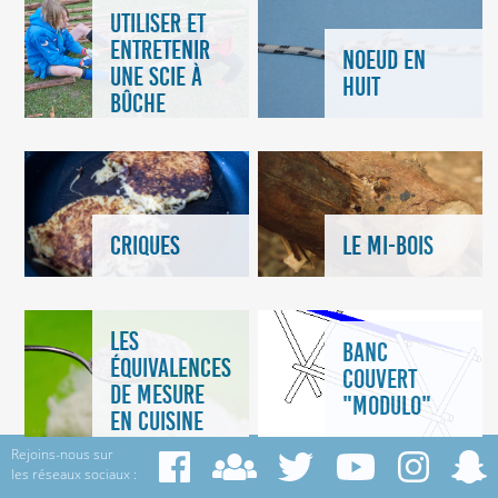
UTILISER ET
ENTRETENIR
NOEUD EN
UNE SCIE À
HUIT
BÛCHE
CRIQUES
LE MI-BOIS
LES
BANC
ÉQUIVALENCES
COUVERT
DE MESURE
"MODULO"
EN CUISINE
Rejoins-nous sur
les réseaux sociaux :