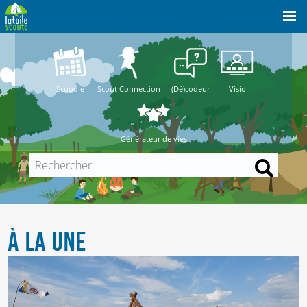
Scoodle
Scout Connection
(Dé)codeur
Visio
Générateur de vies
À LA UNE