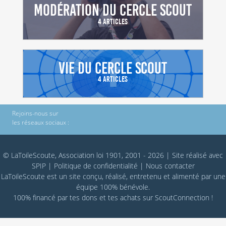
Modération du Cercle scout
4 Articles
Vie du Cercle Scout
4 Articles
Rejoins-nous sur
les réseaux sociaux :
© LaToileScoute, Association loi 1901, 2001 - 2026
|
Site réalisé avec
SPIP
|
Politique de confidentialité
|
Nous contacter
LaToileScoute est un site conçu, réalisé, entretenu et alimenté par une
équipe 100% bénévole.
100% financé par
tes dons
et tes achats sur
ScoutConnection
!