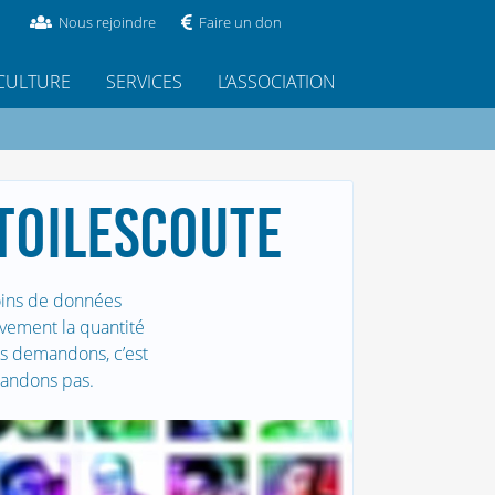
Nous rejoindre
Faire un don
CULTURE
SERVICES
L’ASSOCIATION
ATOILESCOUTE
moins de données
ivement la quantité
es demandons, c’est
mandons pas.