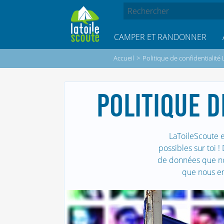
CAMPER ET RANDONNER
Accueil
>
Politique de confidentialité
POLITIQUE D
LaToileScoute e
possibles sur toi 
de données que nou
que nous en