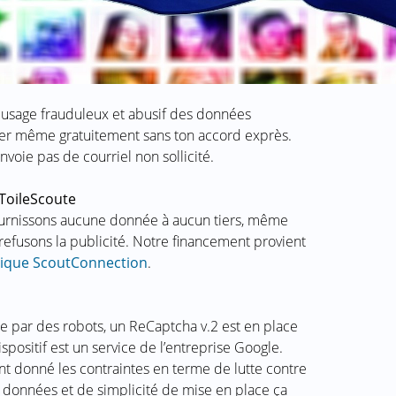
n usage frauduleux et abusif des données
éder même gratuitement sans ton accord exprès.
nvoie pas de courriel non sollicité.
aToileScoute
fournissons aucune donnée à aucun tiers, même
refusons la publicité. Notre financement provient
ique ScoutConnection
.
te par des robots, un ReCaptcha v.2 est en place
positif est un service de l’entreprise Google.
t donné les contraintes en terme de lutte contre
 données et de simplicité de mise en place ça