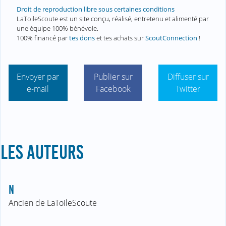
Droit de reproduction libre sous certaines conditions
LaToileScoute est un site conçu, réalisé, entretenu et alimenté par
une équipe 100% bénévole.
100% financé par
tes dons
et tes achats sur
ScoutConnection
!
Envoyer par
Publier sur
Diffuser sur
e-mail
Facebook
Twitter
LES AUTEURS
N
Ancien de LaToileScoute