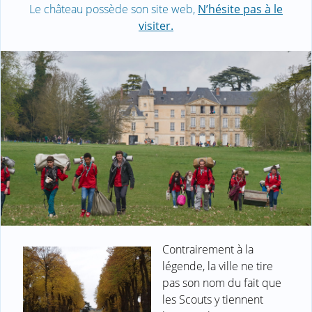
Le château possède son site web,
N’hésite pas à le
visiter.
Contrairement à la
légende, la ville ne tire
pas son nom du fait que
les Scouts y tiennent