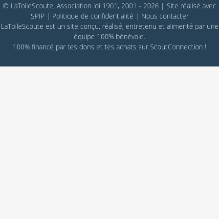
© LaToileScoute, Association loi 1901, 2001 - 2026
|
Site réalisé avec
SPIP
|
Politique de confidentialité
|
Nous contacter
LaToileScoute est un site conçu, réalisé, entretenu et alimenté par une
équipe 100% bénévole.
100% financé par
tes dons
et tes achats sur
ScoutConnection
!