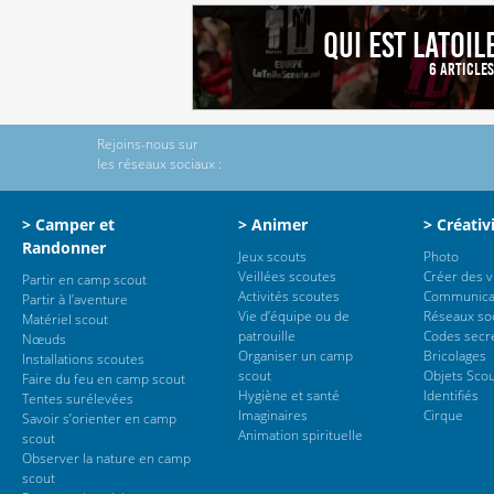
Qui est LaToil
6 Article
Rejoins-nous sur
les réseaux sociaux :
> Camper et
> Animer
> Créativ
Randonner
Jeux scouts
Photo
Veillées scoutes
Créer des 
Partir en camp scout
Activités scoutes
Communica
Partir à l’aventure
Vie d’équipe ou de
Réseaux so
Matériel scout
patrouille
Codes secr
Nœuds
Organiser un camp
Bricolages
Installations scoutes
scout
Objets Sco
Faire du feu en camp scout
Hygiène et santé
Identifiés
Tentes surélevées
Imaginaires
Cirque
Savoir s’orienter en camp
Animation spirituelle
scout
Observer la nature en camp
scout