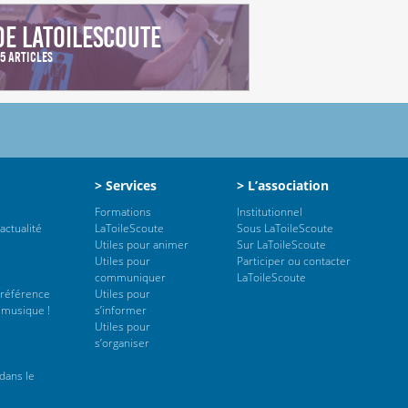
 de LaToileScoute
5 Articles
> Services
> L’association
Formations
Institutionnel
actualité
LaToileScoute
Sous LaToileScoute
Utiles pour animer
Sur LaToileScoute
Utiles pour
Participer ou contacter
communiquer
LaToileScoute
 référence
Utiles pour
 musique !
s’informer
Utiles pour
s’organiser
dans le