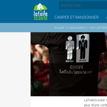
CAMPER ET RANDONNER
Accueil
>
L’association
>
Sur LaToile
LaToileScoute 
plus d’une cord