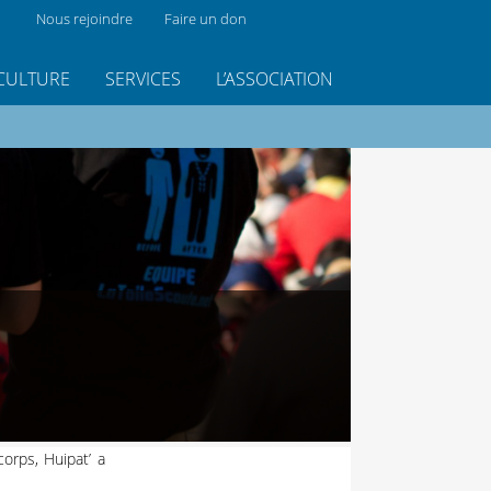
Nous rejoindre
Faire un don
CULTURE
SERVICES
L’ASSOCIATION
orps, Huipat’ a