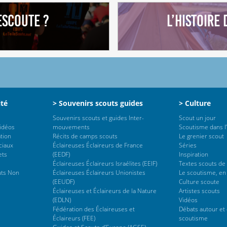
eScoute ?
L’histoire
s
ité
> Souvenirs scouts guides
> Culture
Souvenirs scouts et guides Inter-
Scout un jour
vidéos
mouvements
Scoutisme dans l’
tion
Récits de camps scouts
Le grenier scout
ciaux
Éclaireuses Éclaireurs de France
Séries
ets
(EEDF)
Inspiration
Éclaireuses Éclaireurs Israélites (EEIF)
Textes scouts de
uts Non
Éclaireuses Éclaireurs Unionistes
Le scoutisme, en
(EEUDF)
Culture scoute
Éclaireuses et Éclaireurs de la Nature
Artistes scouts
(EDLN)
Vidéos
Fédération des Éclaireuses et
Débats autour et 
Éclaireurs (FEE)
scoutisme