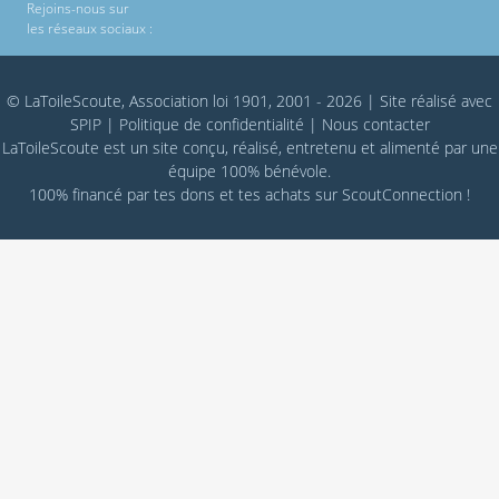
Rejoins-nous sur
les réseaux sociaux :
© LaToileScoute, Association loi 1901, 2001 - 2026
|
Site réalisé avec
SPIP
|
Politique de confidentialité
|
Nous contacter
LaToileScoute est un site conçu, réalisé, entretenu et alimenté par une
équipe 100% bénévole.
100% financé par
tes dons
et tes achats sur
ScoutConnection
!