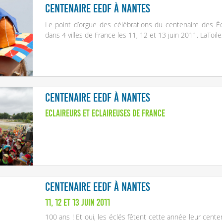
Centenaire EEDF à Nantes
Le point d’orgue des célébrations du centenaire des Éc
dans 4 villes de France les 11, 12 et 13 juin 2011. LaToile
Centenaire EEDF à Nantes
Eclaireurs et Eclaireuses de France
Centenaire EEDF à Nantes
11, 12 et 13 juin 2011
100 ans ! Et oui, les éclés fêtent cette année leur cente