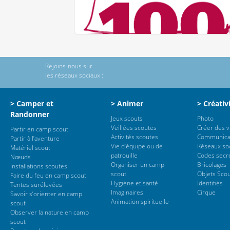
Rejoins-nous sur
les réseaux sociaux :
> Camper et
> Animer
> Créativ
Randonner
Jeux scouts
Photo
Veillées scoutes
Créer des 
Partir en camp scout
Activités scoutes
Communica
Partir à l’aventure
Vie d’équipe ou de
Réseaux so
Matériel scout
patrouille
Codes secr
Nœuds
Organiser un camp
Bricolages
Installations scoutes
scout
Objets Sco
Faire du feu en camp scout
Hygiène et santé
Identifiés
Tentes surélevées
Imaginaires
Cirque
Savoir s’orienter en camp
Animation spirituelle
scout
Observer la nature en camp
scout