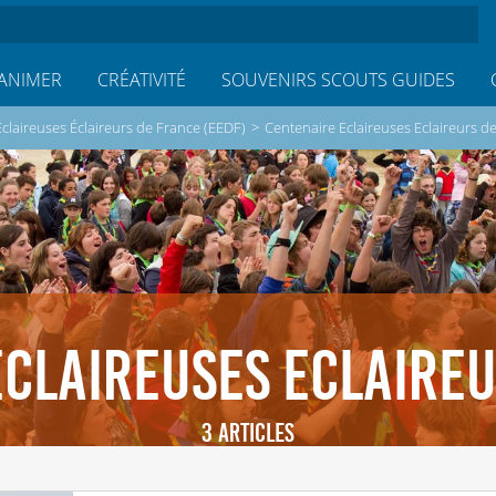
ANIMER
CRÉATIVITÉ
SOUVENIRS SCOUTS GUIDES
Éclaireuses Éclaireurs de France (EEDF)
>
Centenaire Eclaireuses Eclaireurs d
CLAIREUSES ECLAIRE
3 ARTICLES