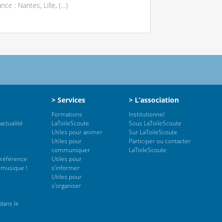
nce : Nantes, Lille, (…)
> Services
> L’association
Formations
Institutionnel
actualité
LaToileScoute
Sous LaToileScoute
Utiles pour animer
Sur LaToileScoute
Utiles pour
Participer ou contacter
communiquer
LaToileScoute
 référence
Utiles pour
 musique !
s’informer
Utiles pour
s’organiser
dans le