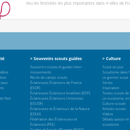
lieu les festivités les plus importantes dans 4 villes de Fra
ité
> Souvenirs scouts guides
> Culture
Souvenirs scouts et guides Inter-
Scout un jour
vidéos
mouvements
Scoutisme dans l’
tion
Récits de camps scouts
Le grenier scout
ciaux
Éclaireuses Éclaireurs de France
Séries
ets
(EEDF)
Inspiration
Éclaireuses Éclaireurs Israélites (EEIF)
Textes scouts de
uts Non
Éclaireuses Éclaireurs Unionistes
Le scoutisme, en
(EEUDF)
Culture scoute
Éclaireuses et Éclaireurs de la Nature
Artistes scouts
(EDLN)
Vidéos
Fédération des Éclaireuses et
Débats autour et 
Éclaireurs (FEE)
scoutisme
Guides et Scouts d’Europe (AGSE)