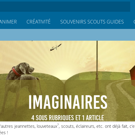
ANIMER
CRÉATIVITÉ
SOUVENIRS SCOUTS GUIDES
IMAGINAIRES
4 SOUS RUBRIQUES ET 1 ARTICLE
?
’autres jeannettes, louveteaux
, scouts, éclaireurs, etc. ont déjà fait, c’
ées !