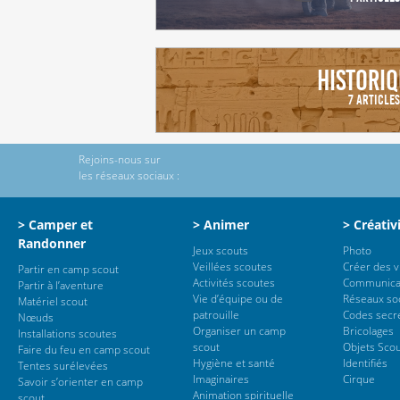
Historiq
7 Articles
Rejoins-nous sur
les réseaux sociaux :
> Camper et
> Animer
> Créativ
Randonner
Jeux scouts
Photo
Veillées scoutes
Créer des 
Partir en camp scout
Activités scoutes
Communica
Partir à l’aventure
Vie d’équipe ou de
Réseaux so
Matériel scout
patrouille
Codes secr
Nœuds
Organiser un camp
Bricolages
Installations scoutes
scout
Objets Sco
Faire du feu en camp scout
Hygiène et santé
Identifiés
Tentes surélevées
Imaginaires
Cirque
Savoir s’orienter en camp
Animation spirituelle
scout