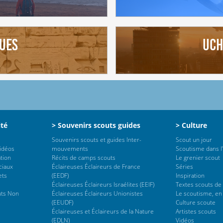
ues
Uch
ité
> Souvenirs scouts guides
> Culture
Souvenirs scouts et guides Inter-
Scout un jour
vidéos
mouvements
Scoutisme dans l’
tion
Récits de camps scouts
Le grenier scout
ciaux
Éclaireuses Éclaireurs de France
Séries
ets
(EEDF)
Inspiration
Éclaireuses Éclaireurs Israélites (EEIF)
Textes scouts de
uts Non
Éclaireuses Éclaireurs Unionistes
Le scoutisme, en
(EEUDF)
Culture scoute
Éclaireuses et Éclaireurs de la Nature
Artistes scouts
(EDLN)
Vidéos