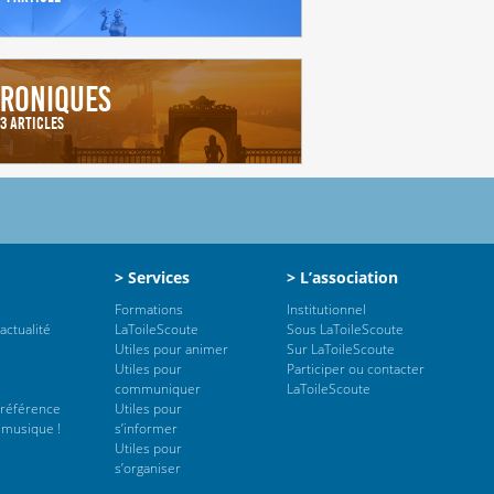
roniques
3 Articles
> Services
> L’association
Formations
Institutionnel
actualité
LaToileScoute
Sous LaToileScoute
Utiles pour animer
Sur LaToileScoute
Utiles pour
Participer ou contacter
communiquer
LaToileScoute
 référence
Utiles pour
 musique !
s’informer
Utiles pour
s’organiser