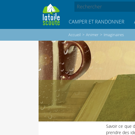
CAMPER ET RANDONNER
Accueil
>
Animer
>
Imaginaires
Savoir ce que d
prendre des id