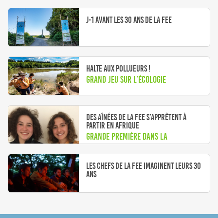
LaToileScoute
J-1 avant les 30 ans de la FEE
Halte aux pollueurs !
Grand jeu sur l’écologie
Des aînées de la FEE s’apprêtent à
partir en Afrique
Grande première dans la
Fédération des Eclaireuses et
Eclaireurs (FEE), un duo de routière
Les chefs de la FEE imaginent leurs 30
ans
va partir au Togo cet été