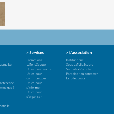
> Services
> L’association
Formations
Institutionnel
actualité
LaToileScoute
Sous LaToileScoute
Utiles pour animer
Sur LaToileScoute
Utiles pour
Participer ou contacter
communiquer
LaToileScoute
 référence
Utiles pour
 musique !
s’informer
Utiles pour
s’organiser
dans le