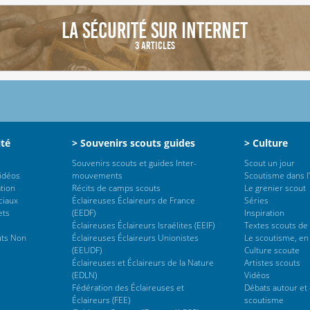
La sécurité sur Internet
3 Articles
ité
> Souvenirs scouts guides
> Culture
Souvenirs scouts et guides Inter-
Scout un jour
vidéos
mouvements
Scoutisme dans l’
tion
Récits de camps scouts
Le grenier scout
ciaux
Éclaireuses Éclaireurs de France
Séries
ets
(EEDF)
Inspiration
Éclaireuses Éclaireurs Israélites (EEIF)
Textes scouts de
uts Non
Éclaireuses Éclaireurs Unionistes
Le scoutisme, en
(EEUDF)
Culture scoute
Éclaireuses et Éclaireurs de la Nature
Artistes scouts
(EDLN)
Vidéos
Fédération des Éclaireuses et
Débats autour et 
Éclaireurs (FEE)
scoutisme