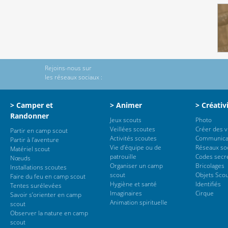
Rejoins-nous sur
les réseaux sociaux :
> Camper et
> Animer
> Créativ
Randonner
Jeux scouts
Photo
Veillées scoutes
Créer des 
Partir en camp scout
Activités scoutes
Communica
Partir à l’aventure
Vie d’équipe ou de
Réseaux so
Matériel scout
patrouille
Codes secr
Nœuds
Organiser un camp
Bricolages
Installations scoutes
scout
Objets Sco
Faire du feu en camp scout
Hygiène et santé
Identifiés
Tentes surélevées
Imaginaires
Cirque
Savoir s’orienter en camp
Animation spirituelle
scout
Observer la nature en camp
scout