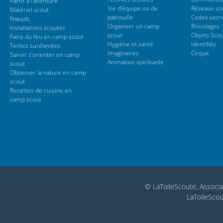
Partir à l’aventure
Vie d’équipe ou de
Réseaux so
Matériel scout
patrouille
Codes secr
Nœuds
Organiser un camp
Bricolages
Installations scoutes
scout
Objets Sco
Faire du feu en camp scout
Hygiène et santé
Identifiés
Tentes surélevées
Imaginaires
Cirque
Savoir s’orienter en camp
Animation spirituelle
scout
Observer la nature en camp
scout
Recettes de cuisine en
camp scout
© LaToileScoute, Associa
LaToileScou