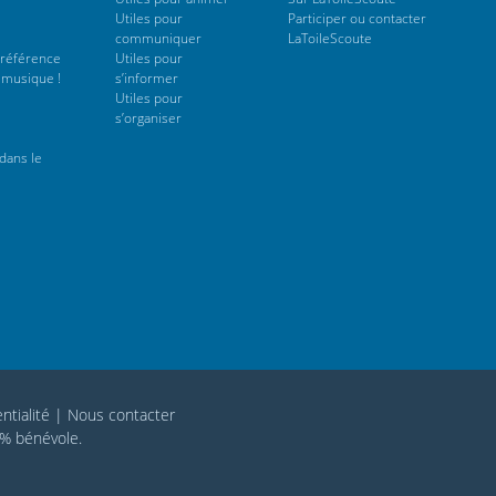
Utiles pour
Participer ou contacter
communiquer
LaToileScoute
 référence
Utiles pour
 musique !
s’informer
Utiles pour
s’organiser
dans le
ntialité
|
Nous contacter
0% bénévole.