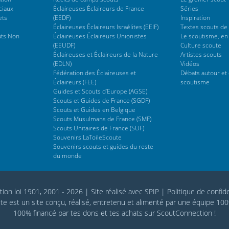
ciaux
Éclaireuses Éclaireurs de France
Séries
ets
(EEDF)
Inspiration
Éclaireuses Éclaireurs Israélites (EEIF)
Textes scouts de
uts Non
Éclaireuses Éclaireurs Unionistes
Le scoutisme, en
(EEUDF)
Culture scoute
Éclaireuses et Éclaireurs de la Nature
Artistes scouts
(EDLN)
Vidéos
Fédération des Éclaireuses et
Débats autour et 
Éclaireurs (FEE)
scoutisme
Guides et Scouts d’Europe (AGSE)
Scouts et Guides de France (SGDF)
Scouts et Guides en Belgique
Scouts Musulmans de France (SMF)
Scouts Unitaires de France (SUF)
Souvenirs LaToileScoute
Souvenirs scouts et guides du reste
du monde
tion loi 1901, 2001 - 2026
|
Site réalisé avec SPIP
|
Politique de confide
te est un site conçu, réalisé, entretenu et alimenté par une équipe 10
100% financé par
tes dons
et tes achats sur
ScoutConnection
!