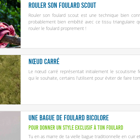
Rouler son foulard scout
Rouler son foulard scout est une technique bien con
probablement bien embêté avec ce tissu triangulaire qu’
rouler le foulard proprement !
Nœud carré
Le nœud carré représentait initialement le scoutisme fém
qui le souhaite, certains l’utilisent pour éviter de faire t
Une bague de foulard bicolore
Pour donner un style exclusif à ton foulard
Tu en as marre de ta vielle bague traditionnelle en cuir et