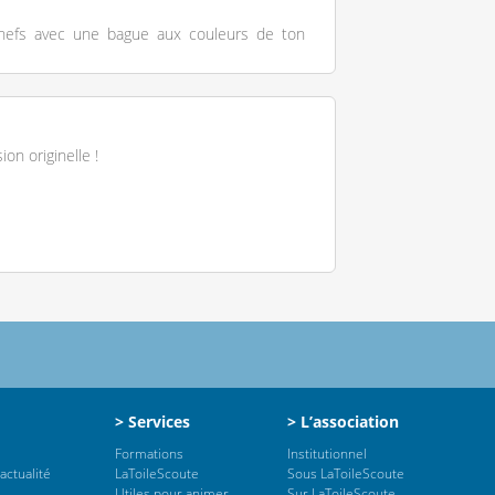
hefs avec une bague aux couleurs de ton
ion originelle !
> Services
> L’association
Formations
Institutionnel
actualité
LaToileScoute
Sous LaToileScoute
Utiles pour animer
Sur LaToileScoute