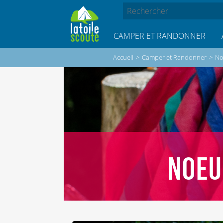
CAMPER ET RANDONNER
Accueil
>
Camper et Randonner
>
N
NOEU