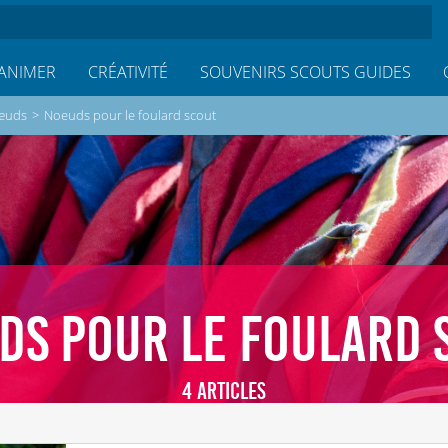
ANIMER
CRÉATIVITÉ
SOUVENIRS SCOUTS GUIDES
œuds
>
Noeuds pour le foulard scout
DS POUR LE FOULARD 
4 ARTICLES