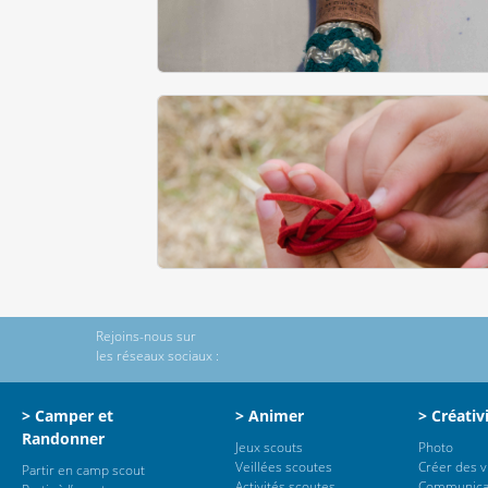
Rejoins-nous sur
les réseaux sociaux :
> Camper et
> Animer
> Créativ
Randonner
Jeux scouts
Photo
Veillées scoutes
Créer des 
Partir en camp scout
Activités scoutes
Communica