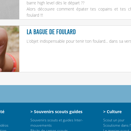
barre high level dès le départ ??
Alors découvre comment épater tes copains et tes c
foulard !!!
La bague de foulard
L’objet indispensable pour tenir ton foulard... dans sa vers
ité
> Souvenirs scouts guides
> Culture
Souvenirs scouts et guides Inter-
Scout un jour
vidéos
mouvements
Scoutisme dans l’
tion
Récits de camps scouts
Le grenier scout