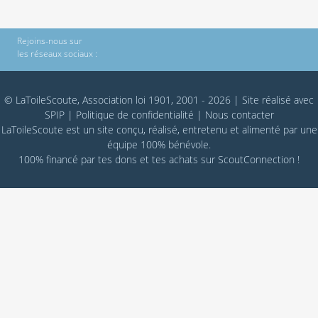
Rejoins-nous sur
les réseaux sociaux :
© LaToileScoute, Association loi 1901, 2001 - 2026
|
Site réalisé avec
SPIP
|
Politique de confidentialité
|
Nous contacter
LaToileScoute est un site conçu, réalisé, entretenu et alimenté par une
équipe 100% bénévole.
100% financé par
tes dons
et tes achats sur
ScoutConnection
!