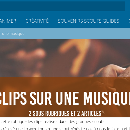
ANIMER
CRÉATIVITÉ
SOUVENIRS SCOUTS GUIDES
ur une musique
CLIPS SUR UNE MUSIQU
2 SOUS RUBRIQUES ET 2 ARTICLES
cette rubrique les clips réalisés dans des groupes scouts
as réalisé un clip avec ton groupe scout n’hésite pas à nous le faire part