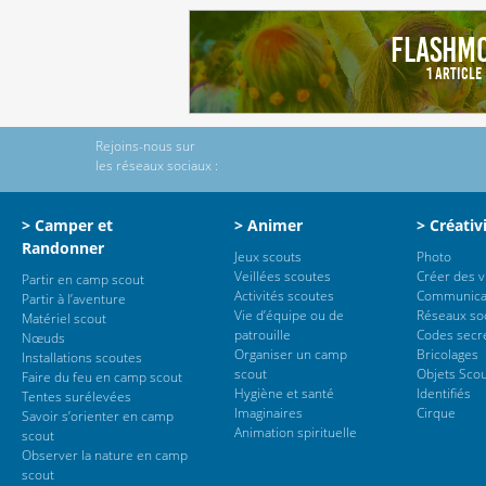
Flashm
1 Article
Rejoins-nous sur
les réseaux sociaux :
> Camper et
> Animer
> Créativ
Randonner
Jeux scouts
Photo
Veillées scoutes
Créer des 
Partir en camp scout
Activités scoutes
Communica
Partir à l’aventure
Vie d’équipe ou de
Réseaux so
Matériel scout
patrouille
Codes secr
Nœuds
Organiser un camp
Bricolages
Installations scoutes
scout
Objets Sco
Faire du feu en camp scout
Hygiène et santé
Identifiés
Tentes surélevées
Imaginaires
Cirque
Savoir s’orienter en camp
Animation spirituelle
scout
Observer la nature en camp
scout