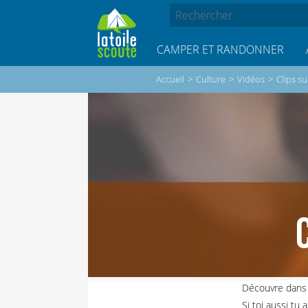
CAMPER ET RANDONNER
Accueil
>
Culture
>
Vidéos
>
Clips s
Découvre dans 
Si toi aussi tu 