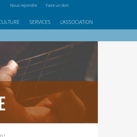
Nous rejoindre
Faire un don
CULTURE
SERVICES
L’ASSOCIATION
E
ici
!