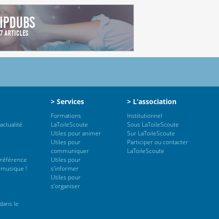
ipdubs
7 Articles
> Services
> L’association
Formations
Institutionnel
actualité
LaToileScoute
Sous LaToileScoute
Utiles pour animer
Sur LaToileScoute
Utiles pour
Participer ou contacter
communiquer
LaToileScoute
 référence
Utiles pour
 musique !
s’informer
Utiles pour
s’organiser
dans le