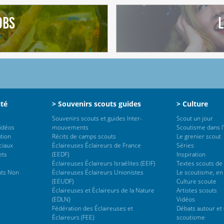
obs
L
ité
> Souvenirs scouts guides
> Culture
Souvenirs scouts et guides Inter-
Scout un jour
vidéos
mouvements
Scoutisme dans l’
tion
Récits de camps scouts
Le grenier scout
ciaux
Éclaireuses Éclaireurs de France
Séries
ets
(EEDF)
Inspiration
Éclaireuses Éclaireurs Israélites (EEIF)
Textes scouts de
uts Non
Éclaireuses Éclaireurs Unionistes
Le scoutisme, en
(EEUDF)
Culture scoute
Éclaireuses et Éclaireurs de la Nature
Artistes scouts
(EDLN)
Vidéos
Fédération des Éclaireuses et
Débats autour et 
Éclaireurs (FEE)
scoutisme