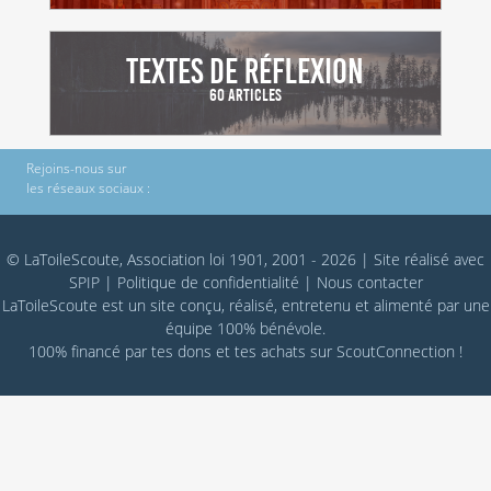
Textes de réflexion
60 Articles
Rejoins-nous sur
les réseaux sociaux :
© LaToileScoute, Association loi 1901, 2001 - 2026
|
Site réalisé avec
SPIP
|
Politique de confidentialité
|
Nous contacter
LaToileScoute est un site conçu, réalisé, entretenu et alimenté par une
équipe 100% bénévole.
100% financé par
tes dons
et tes achats sur
ScoutConnection
!