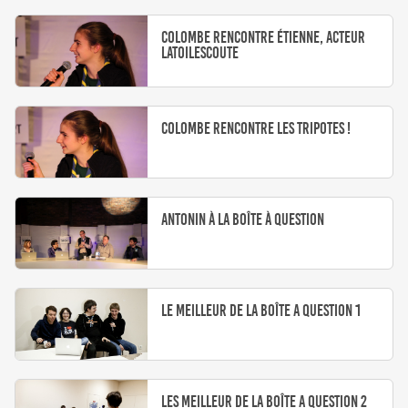
Colombe rencontre Étienne, acteur
LaToileScoute
Colombe rencontre les Tripotes !
Antonin à la boîte à question
Le meilleur de la boîte a question 1
Les meilleur de la boîte a question 2