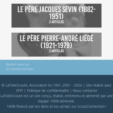
Le Père Jacques Sevin (1882-
1951)
2 Articles
Le Père Pierre-André Liégé
(1921-1979)
2 Articles
Rejoins-nous sur
les réseaux sociaux :
© LaToileScoute, Association loi 1901, 2001 - 2026
|
Site réalisé avec
SPIP
|
Politique de confidentialité
|
Nous contacter
LaToileScoute est un site conçu, réalisé, entretenu et alimenté par une
équipe 100% bénévole.
100% financé par
tes dons
et tes achats sur
ScoutConnection
!