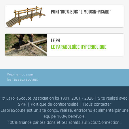
Pont 100% Bois "Limousin-Picard"
Le PH
Le paraboloïde hyperbolique
Rejoins-nous sur
les réseaux sociaux :
© LaToileScoute, Association loi 1901, 2001 - 2026
|
Site réalisé avec
SPIP
|
Politique de confidentialité
|
Nous contacter
LaToileScoute est un site conçu, réalisé, entretenu et alimenté par une
équipe 100% bénévole.
100% financé par
tes dons
et tes achats sur
ScoutConnection
!