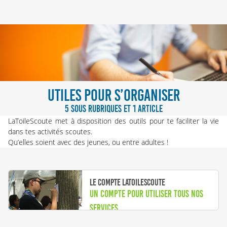
UTILES POUR S’ORGANISER
5 SOUS RUBRIQUES ET 1 ARTICLE
LaToileScoute met à disposition des outils pour te faciliter la vie
dans tes activités scoutes.
Qu’elles soient avec des jeunes, ou entre adultes !
Le compte LaToileScoute
Un compte pour utiliser tous nos
services