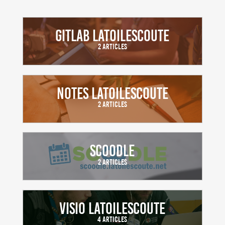
Gitlab LaToileScoute
2 Articles
Notes LaToileScoute
2 Articles
Scoodle
2 Articles
Visio LaToileScoute
4 Articles