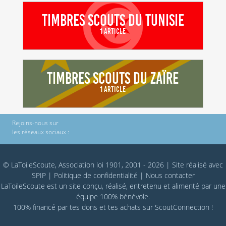
Timbres scouts du Tunisie
1 Article
Timbres scouts du Zaïre
1 Article
Rejoins-nous sur
les réseaux sociaux :
© LaToileScoute, Association loi 1901, 2001 - 2026
|
Site réalisé avec
SPIP
|
Politique de confidentialité
|
Nous contacter
LaToileScoute est un site conçu, réalisé, entretenu et alimenté par une
équipe 100% bénévole.
100% financé par
tes dons
et tes achats sur
ScoutConnection
!