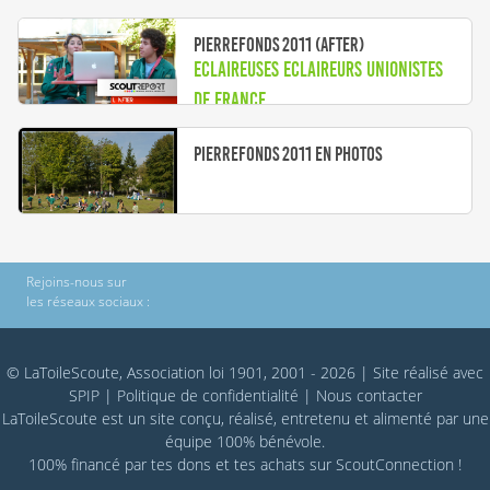
Pierrefonds 2011 (after)
Eclaireuses Eclaireurs Unionistes
de France
Pierrefonds 2011 en photos
Rejoins-nous sur
les réseaux sociaux :
© LaToileScoute, Association loi 1901, 2001 - 2026
|
Site réalisé avec
SPIP
|
Politique de confidentialité
|
Nous contacter
LaToileScoute est un site conçu, réalisé, entretenu et alimenté par une
équipe 100% bénévole.
100% financé par
tes dons
et tes achats sur
ScoutConnection
!