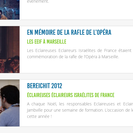
événement.
En mémoire de la rafle de l’Opéra
Les EEIF à Marseille
Les Eclaireuses Eclaireurs Israëlites de France étaien
commémoration de la rafle de l’Opéra à Marseille.
Bereichit 2012
Éclaireuses Éclaireurs Israélites de France
A chaque Noël, les responsables Eclaireuses et Eclair
Jambville pour une semaine de formation. L’occasion de le
cette année !