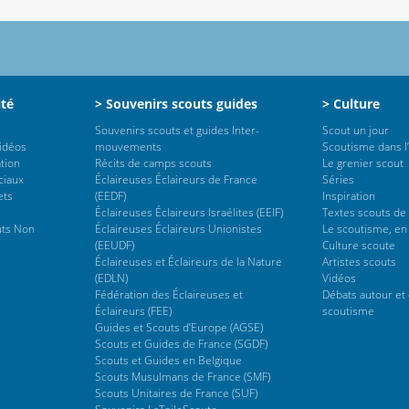
ité
> Souvenirs scouts guides
> Culture
Souvenirs scouts et guides Inter-
Scout un jour
vidéos
mouvements
Scoutisme dans l’
tion
Récits de camps scouts
Le grenier scout
ciaux
Éclaireuses Éclaireurs de France
Séries
ets
(EEDF)
Inspiration
Éclaireuses Éclaireurs Israélites (EEIF)
Textes scouts de
uts Non
Éclaireuses Éclaireurs Unionistes
Le scoutisme, en
(EEUDF)
Culture scoute
Éclaireuses et Éclaireurs de la Nature
Artistes scouts
(EDLN)
Vidéos
Fédération des Éclaireuses et
Débats autour et 
Éclaireurs (FEE)
scoutisme
Guides et Scouts d’Europe (AGSE)
Scouts et Guides de France (SGDF)
Scouts et Guides en Belgique
Scouts Musulmans de France (SMF)
Scouts Unitaires de France (SUF)