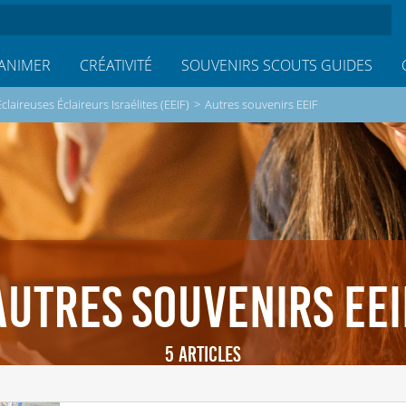
ANIMER
CRÉATIVITÉ
SOUVENIRS SCOUTS GUIDES
Éclaireuses Éclaireurs Israélites (EEIF)
>
Autres souvenirs EEIF
AUTRES SOUVENIRS EEI
5 ARTICLES