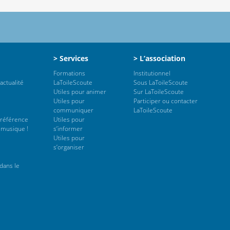
> Services
> L’association
Formations
Institutionnel
actualité
LaToileScoute
Sous LaToileScoute
Utiles pour animer
Sur LaToileScoute
Utiles pour
Participer ou contacter
communiquer
LaToileScoute
 référence
Utiles pour
 musique !
s’informer
Utiles pour
s’organiser
dans le