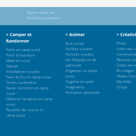
Rejoins-nous sur
les réseaux sociaux :
> Camper et
> Animer
> Créativ
Randonner
Jeux scouts
Photo
Veillées scoutes
Créer des 
Partir en camp scout
Activités scoutes
Communica
Partir à l’aventure
Vie d’équipe ou de
Réseaux so
Matériel scout
patrouille
Codes secr
Nœuds
Organiser un camp
Bricolages
Installations scoutes
scout
Objets Sco
Faire du feu en camp scout
Hygiène et santé
Identifiés
Tentes surélevées
Imaginaires
Cirque
Savoir s’orienter en camp
Animation spirituelle
scout
Observer la nature en camp
scout
Recettes de cuisine en
camp scout