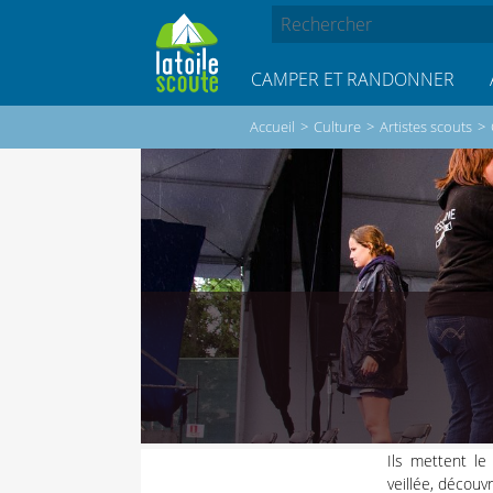
CAMPER ET RANDONNER
Accueil
>
Culture
>
Artistes scouts
>
Ils mettent l
veillée, découv