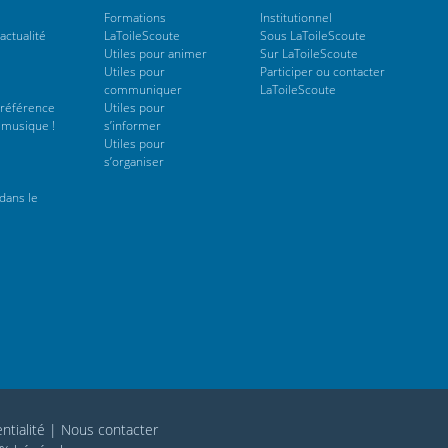
Formations
Institutionnel
actualité
LaToileScoute
Sous LaToileScoute
Utiles pour animer
Sur LaToileScoute
Utiles pour
Participer ou contacter
communiquer
LaToileScoute
 référence
Utiles pour
 musique !
s’informer
Utiles pour
s’organiser
dans le
ntialité
|
Nous contacter