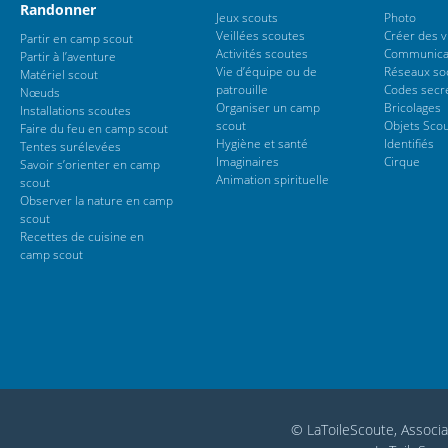
Randonner
Jeux scouts
Photo
Veillées scoutes
Créer des 
Partir en camp scout
Activités scoutes
Communica
Partir à l’aventure
Vie d’équipe ou de
Réseaux so
Matériel scout
patrouille
Codes secr
Nœuds
Organiser un camp
Bricolages
Installations scoutes
scout
Objets Sco
Faire du feu en camp scout
Hygiène et santé
Identifiés
Tentes surélevées
Imaginaires
Cirque
Savoir s’orienter en camp
Animation spirituelle
scout
Observer la nature en camp
scout
Recettes de cuisine en
camp scout
© LaToileScoute, Associa