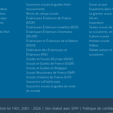
Souvenirs scouts et guides Inter-
Scout un jour
vidéos
mouvements
Scoutisme dans l’
tion
Récits de camps scouts
Le grenier scout
ciaux
Éclaireuses Éclaireurs de France
Séries
ets
(EEDF)
Inspiration
Éclaireuses Éclaireurs Israélites (EEIF)
Textes scouts de
uts Non
Éclaireuses Éclaireurs Unionistes
Le scoutisme, en
(EEUDF)
Culture scoute
Éclaireuses et Éclaireurs de la Nature
Artistes scouts
(EDLN)
Vidéos
Fédération des Éclaireuses et
Débats autour et 
Éclaireurs (FEE)
scoutisme
Guides et Scouts d’Europe (AGSE)
Scouts et Guides de France (SGDF)
Scouts et Guides en Belgique
Scouts Musulmans de France (SMF)
Scouts Unitaires de France (SUF)
Souvenirs LaToileScoute
Souvenirs scouts et guides du reste
du monde
tion loi 1901, 2001 - 2026
|
Site réalisé avec SPIP
|
Politique de confide