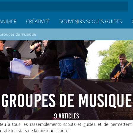
ANIMER
CRÉATIVITÉ
SOUVENIRS SCOUTS GUIDES
Groupes de musique
GROUPES DE MUSIQUE
9 ARTICLES
e feu à tous les rassemblements scouts et guides et de permettent
re vite les stars de la musique scoute !