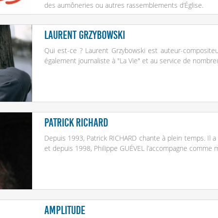
des aumôneries ou autres rassemblements d’Église.
Laurent Grzybowski
Qui est-ce ? Laurent Grzybowski est auteur-compositeur
également journaliste à "La Vie" et au service de nombr
Patrick Richard
Depuis 1993, Patrick RICHARD chante à plein temps. Il a 
et depuis 1998, Philippe GUÉVEL l’accompagne comme mu
Amplitude