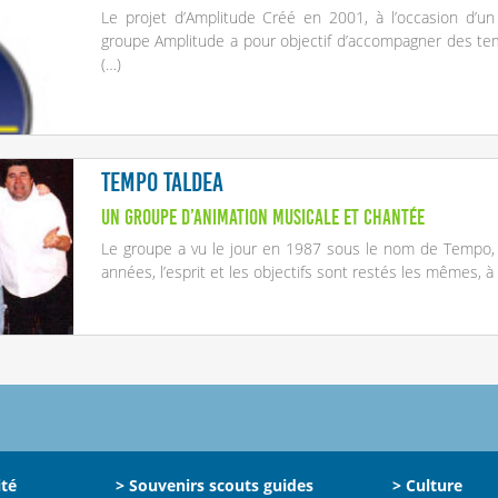
Le projet d’Amplitude Créé en 2001, à l’occasion d’u
groupe Amplitude a pour objectif d’accompagner des temp
(…)
Tempo Taldea
Un groupe d’animation musicale et chantée
Le groupe a vu le jour en 1987 sous le nom de Tempo, e
années, l’esprit et les objectifs sont restés les mêmes, à
ité
> Souvenirs scouts guides
> Culture