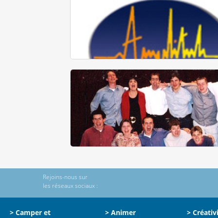
Rejoins-nous sur
les réseaux sociaux :
> Camper et
> Animer
> Créativ