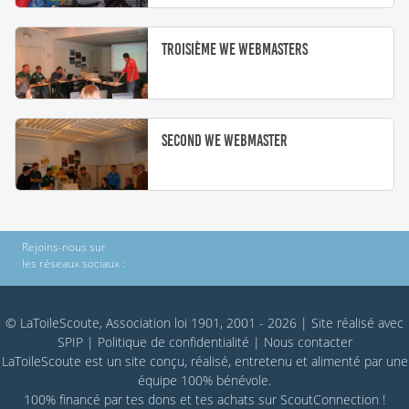
Troisième WE Webmasters
Second WE webmaster
Rejoins-nous sur
les réseaux sociaux :
© LaToileScoute, Association loi 1901, 2001 - 2026
|
Site réalisé avec
SPIP
|
Politique de confidentialité
|
Nous contacter
LaToileScoute est un site conçu, réalisé, entretenu et alimenté par une
équipe 100% bénévole.
100% financé par
tes dons
et tes achats sur
ScoutConnection
!