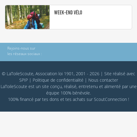
Week-end vélo
Rejoins-nous sur
les réseaux sociaux :
© LaToileScoute, Association loi 1901, 2001 - 2026
|
Site réalisé avec
SPIP
|
Politique de confidentialité
|
Nous contacter
LaToileScoute est un site conçu, réalisé, entretenu et alimenté par une
équipe 100% bénévole.
100% financé par
tes dons
et tes achats sur
ScoutConnection
!