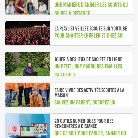
Une manière d’animer les scouts ou
guides à distance
La playlist Veillée Scoute sur YouTube
Pour chanter (hurler ?) chez soi
Jouer à des jeux de société en ligne
Un petit Loup Garou des familles,
ça te dit ?
Faire vivre des activités scoutes à la
maison
Sauvez un parent, occupez un
enfant
20 outils numériques pour des
rencontres à distance
Que ce soit pour parler, animer ou