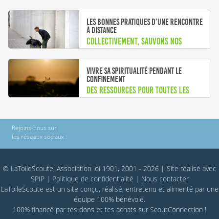
décider !
Les bonnes pratiques d’une rencontre
à distance
Collectivement, sauvons nos
oreilles ...
Vivre sa spiritualité pendant le
confinement
Des ressources pour toutes les
spiritualités présentes dans le
scoutisme
Rejoins-nous sur
les réseaux sociaux :
© LaToileScoute, Association loi 1901, 2001 - 2026
|
Site réalisé avec
SPIP
|
Politique de confidentialité
|
Nous contacter
LaToileScoute est un site conçu, réalisé, entretenu et alimenté par une
équipe 100% bénévole.
100% financé par
tes dons
et tes achats sur
ScoutConnection
!