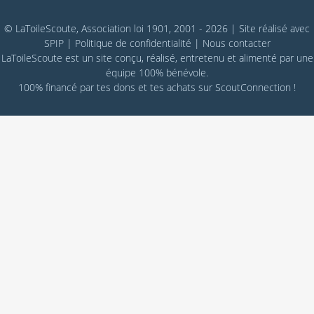
© LaToileScoute, Association loi 1901, 2001 - 2026
|
Site réalisé avec
SPIP
|
Politique de confidentialité
|
Nous contacter
LaToileScoute est un site conçu, réalisé, entretenu et alimenté par une
équipe 100% bénévole.
100% financé par
tes dons
et tes achats sur
ScoutConnection
!