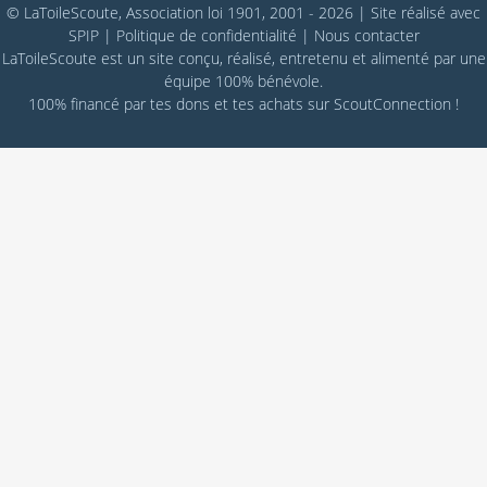
© LaToileScoute, Association loi 1901, 2001 - 2026
|
Site réalisé avec
SPIP
|
Politique de confidentialité
|
Nous contacter
LaToileScoute est un site conçu, réalisé, entretenu et alimenté par une
équipe 100% bénévole.
100% financé par
tes dons
et tes achats sur
ScoutConnection
!