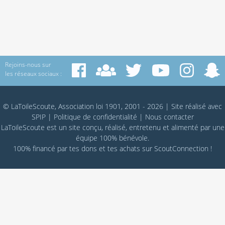
Rejoins-nous sur
les réseaux sociaux :
© LaToileScoute, Association loi 1901, 2001 - 2026
|
Site réalisé avec
SPIP
|
Politique de confidentialité
|
Nous contacter
LaToileScoute est un site conçu, réalisé, entretenu et alimenté par une
équipe 100% bénévole.
100% financé par
tes dons
et tes achats sur
ScoutConnection
!