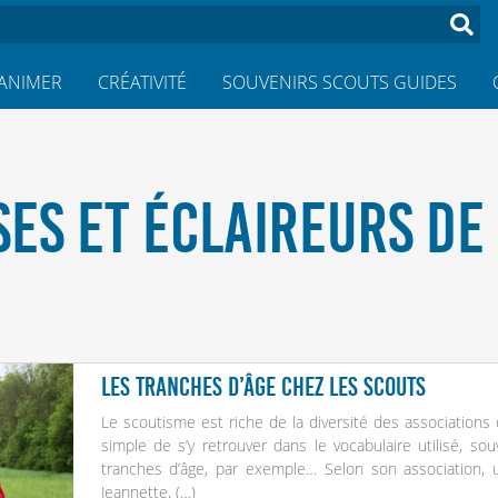
ANIMER
CRÉATIVITÉ
SOUVENIRS SCOUTS GUIDES
SES ET ÉCLAIREURS DE
Les tranches d’âge chez les scouts
Le scoutisme est riche de la diversité des associations 
simple de s’y retrouver dans le vocabulaire utilisé, souv
tranches d’âge, par exemple… Selon son association, 
Jeannette, (…)