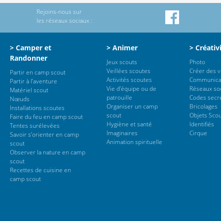
Rejoins-nous sur
les réseaux sociaux :
> Camper et
> Animer
> Créativ
Randonner
Jeux scouts
Photo
Veillées scoutes
Créer des 
Partir en camp scout
Activités scoutes
Communica
Partir à l’aventure
Vie d’équipe ou de
Réseaux so
Matériel scout
patrouille
Codes secr
Nœuds
Organiser un camp
Bricolages
Installations scoutes
scout
Objets Sco
Faire du feu en camp scout
Hygiène et santé
Identifiés
Tentes surélevées
Imaginaires
Cirque
Savoir s’orienter en camp
Animation spirituelle
scout
Observer la nature en camp
scout
Recettes de cuisine en
camp scout