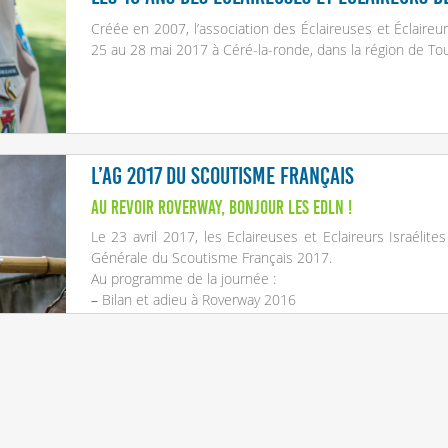
Créée en 2007, l’association des Éclaireuses et Éclaire
25 au 28 mai 2017 à Céré-la-ronde, dans la région de Tou
L’AG 2017 du Scoutisme Français
Au revoir RoverWay, Bonjour les EDLN !
Le 23 avril 2017, les Eclaireuses et Eclaireurs Israélite
Générale du Scoutisme Français 2017.
Au programme de la journée :
–
Bilan et adieu à Roverway 2016
–
Accueil des Eclaireurs de la Nature dans la fédération 