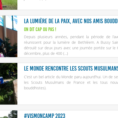
La Lumière de la Paix, avec nos amis boudd
On dit cap ou pas !
Depuis plusieurs années, pendant la période de l’av
réunissent pour la lumière de Bethléem. A Bussy Sain
déroulé sur deux jours avec une journée portée sur le 
décembre, plus de 400 (…)
Le Monde rencontre les scouts musulmans
C’est un bel article du Monde paru aujourd’hui. Un de ses
les Scouts Musulmans de France et les tous nouv
bouddhistes).
#VisMonCamp 2023