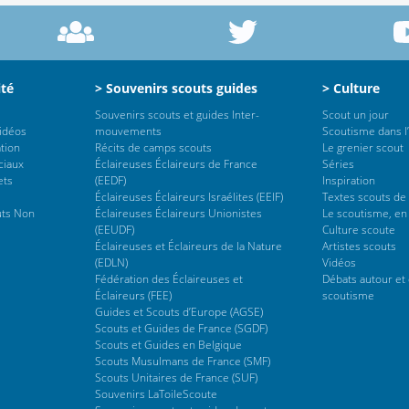
ité
> Souvenirs scouts guides
> Culture
Souvenirs scouts et guides Inter-
Scout un jour
vidéos
mouvements
Scoutisme dans l’
tion
Récits de camps scouts
Le grenier scout
ciaux
Éclaireuses Éclaireurs de France
Séries
ets
(EEDF)
Inspiration
Éclaireuses Éclaireurs Israélites (EEIF)
Textes scouts de
uts Non
Éclaireuses Éclaireurs Unionistes
Le scoutisme, en
(EEUDF)
Culture scoute
Éclaireuses et Éclaireurs de la Nature
Artistes scouts
(EDLN)
Vidéos
Fédération des Éclaireuses et
Débats autour et 
Éclaireurs (FEE)
scoutisme
Guides et Scouts d’Europe (AGSE)
Scouts et Guides de France (SGDF)
Scouts et Guides en Belgique
Scouts Musulmans de France (SMF)
Scouts Unitaires de France (SUF)
Souvenirs LaToileScoute