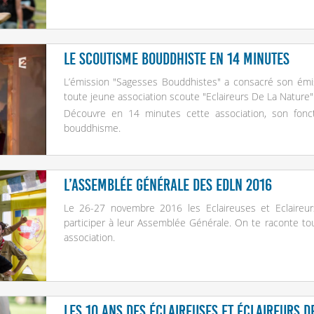
Le scoutisme bouddhiste en 14 minutes
L’émission "Sagesses Bouddhistes" a consacré son émis
toute jeune association scoute "Eclaireurs De La Nature"
Découvre en 14 minutes cette association, son fonct
bouddhisme.
L’Assemblée Générale des EDLN 2016
Le 26-27 novembre 2016 les Eclaireuses et Eclaireur
participer à leur Assemblée Générale. On te raconte to
association.
Les 10 ans des Éclaireuses et Éclaireurs d