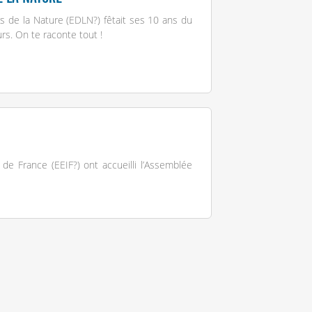
urs de la Nature (EDLN
?
) fêtait ses 10 ans du
rs. On te raconte tout !
s de France (EEIF
?
) ont accueilli l’Assemblée
du Scoutisme Français.