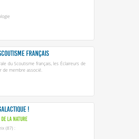
logie
 Scoutisme français
ale du Scoutisme français, les Éclaireurs de
lier de membre associé.
galactique !
 de la Nature
x (87) :