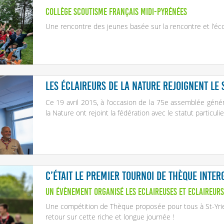
Collège Scoutisme Français Midi-Pyrénées
Une rencontre des jeunes basée sur la rencontre et l’éco
Les Éclaireurs de la Nature rejoignent le
Ce 19 avril 2015, à l’occasion de la 75e assemblée génér
la Nature ont rejoint la fédération avec le statut particu
C’était le premier tournoi de thèque inter
Un évènement organisé les Eclaireuses et Eclaireurs
Une compétition de Thèque proposée pour tous à St-Yriei
retour sur cette riche et longue journée !