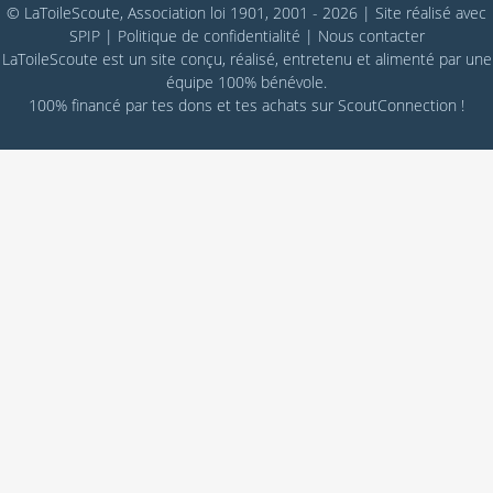
© LaToileScoute, Association loi 1901, 2001 - 2026
|
Site réalisé avec
SPIP
|
Politique de confidentialité
|
Nous contacter
LaToileScoute est un site conçu, réalisé, entretenu et alimenté par une
équipe 100% bénévole.
100% financé par
tes dons
et tes achats sur
ScoutConnection
!