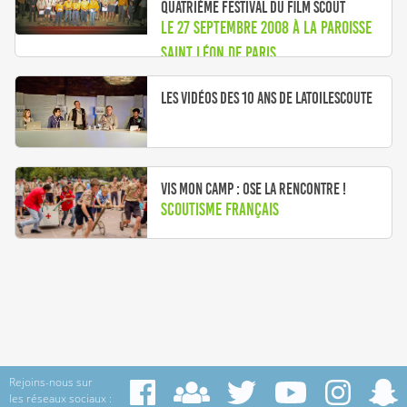
Quatrième festival du film scout
Le 27 septembre 2008 à la paroisse
Saint Léon de Paris
Les vidéos des 10 ans de LaToileScoute
Vis mon camp : ose la rencontre !
Scoutisme Français
Rejoins-nous sur
les réseaux sociaux :