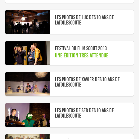
Les photos de Luc des 10 ans de
LaToileScoute
Festival du film scout 2013
Une édition très attendue
Les photos de Xavier des 10 ans de
LaToileScoute
Les photos de Seb des 10 ans de
LaToileScoute