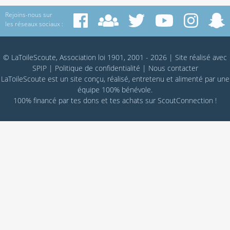
Rejoins-nous sur
les réseaux sociaux :
© LaToileScoute, Association loi 1901, 2001 - 2026
|
Site réalisé avec
SPIP
|
Politique de confidentialité
|
Nous contacter
LaToileScoute est un site conçu, réalisé, entretenu et alimenté par une
équipe 100% bénévole.
100% financé par
tes dons
et tes achats sur
ScoutConnection
!