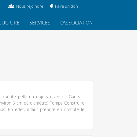
Nous rejoindre
Faire un don
CULTURE
SERVICES
L’ASSOCIATION
e (petite pelle ou objets divers) – Gants –
nviron 5 cm de diamètre) Temps Construire
. En effet, il faut prendre en compte le