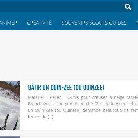
ANIMER
CRÉATIVITÉ
SOUVENIRS SCOUTS GUIDES
Bâtir un Quin-Zee (ou Quinzee)
Matériel – Pelles – Outils pour creuser la neige tassé
Branchages – Une grande perche (2 m de longueur et e
un Quin-Zee (ou Quinzee) demande beaucoup de temps
temps de (…)