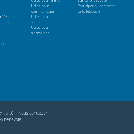
Utiles pour animer
Sur LaToileScoute
Utiles pour
Participer ou contacter
communiquer
LaToileScoute
 référence
Utiles pour
 musique !
s’informer
Utiles pour
s’organiser
dans le
ntialité
|
Nous contacter
0% bénévole.