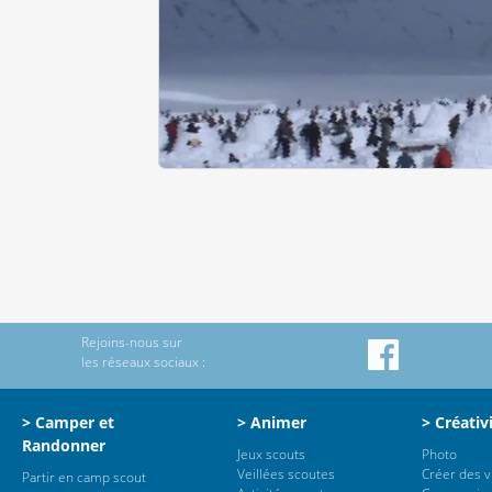
Rejoins-nous sur
les réseaux sociaux :
> Camper et
> Animer
> Créativ
Randonner
Jeux scouts
Photo
Veillées scoutes
Créer des 
Partir en camp scout