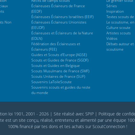
tion
Récits de camps scouts
Le grenier scout
ciaux
Éclaireuses Éclaireurs de France
Séries
ets
(EEDF)
Inspiration
Éclaireuses Éclaireurs Israélites (EEIF)
Textes scouts de
uts Non
Éclaireuses Éclaireurs Unionistes
Le scoutisme, en
(EEUDF)
Culture scoute
Éclaireuses et Éclaireurs de la Nature
Artistes scouts
(EDLN)
Vidéos
Fédération des Éclaireuses et
Débats autour et 
Éclaireurs (FEE)
scoutisme
Guides et Scouts d’Europe (AGSE)
Scouts et Guides de France (SGDF)
Scouts et Guides en Belgique
Scouts Musulmans de France (SMF)
Scouts Unitaires de France (SUF)
Souvenirs LaToileScoute
Souvenirs scouts et guides du reste
du monde
tion loi 1901, 2001 - 2026
|
Site réalisé avec SPIP
|
Politique de confide
te est un site conçu, réalisé, entretenu et alimenté par une équipe 10
100% financé par
tes dons
et tes achats sur
ScoutConnection
!