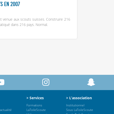
ts en 2007
t venue aux scouts suisses. Construire 216
ratiqué dans 216 pays. Normal.
> Services
> L’association
Formations
Institutionnel
actualité
LaToileScoute
Sous LaToileScoute