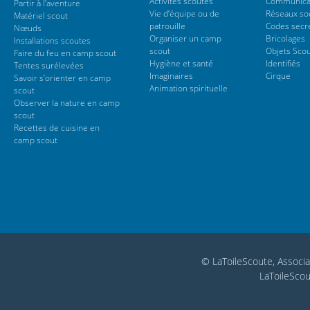
Activités scoutes
Communica
Partir à l’aventure
Vie d’équipe ou de
Réseaux so
Matériel scout
patrouille
Codes secr
Nœuds
Organiser un camp
Bricolages
Installations scoutes
scout
Objets Sco
Faire du feu en camp scout
Hygiène et santé
Identifiés
Tentes surélevées
Imaginaires
Cirque
Savoir s’orienter en camp
Animation spirituelle
scout
Observer la nature en camp
scout
Recettes de cuisine en
camp scout
© LaToileScoute, Associa
LaToileScou