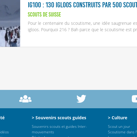
IG100 : 130 igloos construits par 500 scou
Scouts de Suisse
Pour le centenaire du scoutisme, une idée saugrenue es
igloos. Pourquoi 216 ? Bah parce que le scoutisme est p
ité
> Souvenirs scouts guides
> Culture
Souvenirs scouts et guides Inter-
Scout un jour
vidéos
mouvements
Scoutisme dans l’