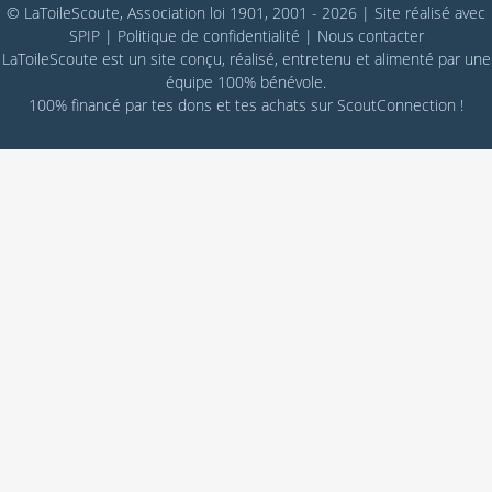
© LaToileScoute, Association loi 1901, 2001 - 2026
|
Site réalisé avec
SPIP
|
Politique de confidentialité
|
Nous contacter
LaToileScoute est un site conçu, réalisé, entretenu et alimenté par une
équipe 100% bénévole.
100% financé par
tes dons
et tes achats sur
ScoutConnection
!