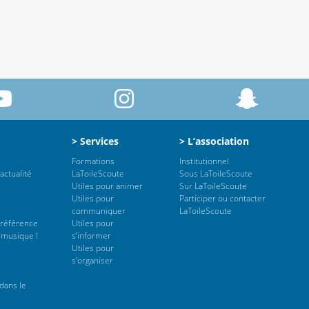
> Services
> L’association
Formations
Institutionnel
actualité
LaToileScoute
Sous LaToileScoute
Utiles pour animer
Sur LaToileScoute
Utiles pour
Participer ou contacter
communiquer
LaToileScoute
 référence
Utiles pour
 musique !
s’informer
Utiles pour
s’organiser
dans le