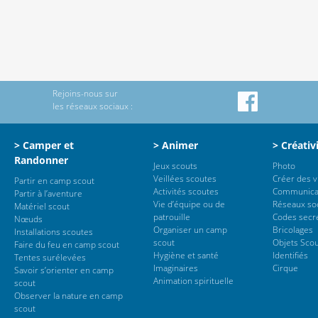
Rejoins-nous sur
les réseaux sociaux :
> Camper et
> Animer
> Créativ
Randonner
Jeux scouts
Photo
Veillées scoutes
Créer des 
Partir en camp scout
Activités scoutes
Communica
Partir à l’aventure
Vie d’équipe ou de
Réseaux so
Matériel scout
patrouille
Codes secr
Nœuds
Organiser un camp
Bricolages
Installations scoutes
scout
Objets Sco
Faire du feu en camp scout
Hygiène et santé
Identifiés
Tentes surélevées
Imaginaires
Cirque
Savoir s’orienter en camp
Animation spirituelle
scout
Observer la nature en camp
scout