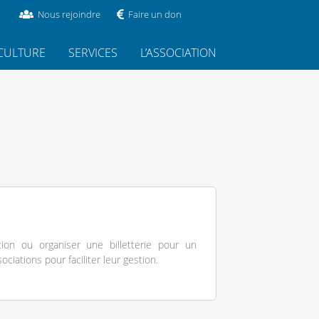
Nous rejoindre
Faire un don
CULTURE
SERVICES
L’ASSOCIATION
ion ou organiser une billetterie pour un
ciations pour faciliter leur gestion.