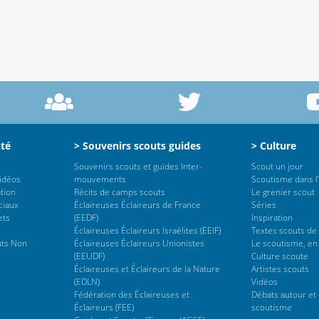
ité
> Souvenirs scouts guides
> Culture
Souvenirs scouts et guides Inter-
Scout un jour
vidéos
mouvements
Scoutisme dans l’
tion
Récits de camps scouts
Le grenier scout
ciaux
Éclaireuses Éclaireurs de France
Séries
ets
(EEDF)
Inspiration
Éclaireuses Éclaireurs Israélites (EEIF)
Textes scouts de
uts Non
Éclaireuses Éclaireurs Unionistes
Le scoutisme, en
(EEUDF)
Culture scoute
Éclaireuses et Éclaireurs de la Nature
Artistes scouts
(EDLN)
Vidéos
Fédération des Éclaireuses et
Débats autour et 
Éclaireurs (FEE)
scoutisme