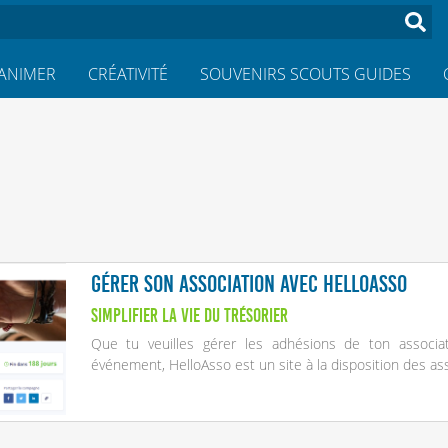
ANIMER
CRÉATIVITÉ
SOUVENIRS SCOUTS GUIDES
Gérer son association avec HelloAsso
Simplifier la vie du trésorier
Que tu veuilles gérer les adhésions de ton associat
événement, HelloAsso est un site à la disposition des asso