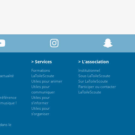
> Services
> L’association
Formations
Institutionnel
actualité
LaToileScoute
Sous LaToileScoute
Utiles pour animer
Sur LaToileScoute
Utiles pour
Participer ou contacter
communiquer
LaToileScoute
 référence
Utiles pour
 musique !
s’informer
Utiles pour
s’organiser
dans le