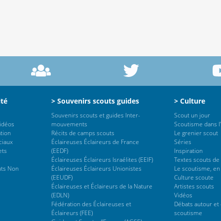
ité
> Souvenirs scouts guides
> Culture
Souvenirs scouts et guides Inter-
Scout un jour
vidéos
mouvements
Scoutisme dans l’
tion
Récits de camps scouts
Le grenier scout
ciaux
Éclaireuses Éclaireurs de France
Séries
ets
(EEDF)
Inspiration
Éclaireuses Éclaireurs Israélites (EEIF)
Textes scouts de
uts Non
Éclaireuses Éclaireurs Unionistes
Le scoutisme, en
(EEUDF)
Culture scoute
Éclaireuses et Éclaireurs de la Nature
Artistes scouts
(EDLN)
Vidéos
Fédération des Éclaireuses et
Débats autour et 
Éclaireurs (FEE)
scoutisme