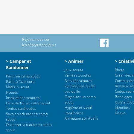
Rejoins-nous sur
les réseaux sociaux :
> Camper et
> Animer
> Créativ
Randonner
Jeux scouts
Photo
Veillées scoutes
Créer des 
Partir en camp scout
Activités scoutes
Communica
Partir à l’aventure
Vie d’équipe ou de
Réseaux so
Matériel scout
patrouille
Codes secr
Nœuds
Organiser un camp
Bricolages
Installations scoutes
scout
Objets Sco
Faire du feu en camp scout
Hygiène et santé
Identifiés
Tentes surélevées
Imaginaires
Cirque
Savoir s’orienter en camp
Animation spirituelle
scout
Observer la nature en camp
scout