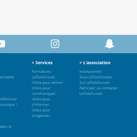
> Services
> L’association
Formations
Institutionnel
actualité
LaToileScoute
Sous LaToileScoute
Utiles pour animer
Sur LaToileScoute
Utiles pour
Participer ou contacter
communiquer
LaToileScoute
 référence
Utiles pour
 musique !
s’informer
Utiles pour
s’organiser
dans le