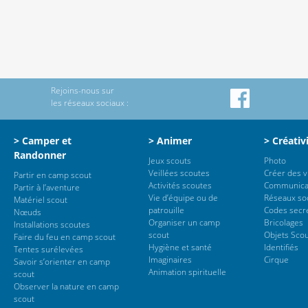
Rejoins-nous sur
les réseaux sociaux :
> Camper et
> Animer
> Créativ
Randonner
Jeux scouts
Photo
Veillées scoutes
Créer des 
Partir en camp scout
Activités scoutes
Communica
Partir à l’aventure
Vie d’équipe ou de
Réseaux so
Matériel scout
patrouille
Codes secr
Nœuds
Organiser un camp
Bricolages
Installations scoutes
scout
Objets Sco
Faire du feu en camp scout
Hygiène et santé
Identifiés
Tentes surélevées
Imaginaires
Cirque
Savoir s’orienter en camp
Animation spirituelle
scout
Observer la nature en camp
scout