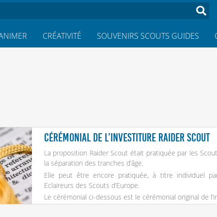
ANIMER
CRÉATIVITÉ
SOUVENIRS SCOUTS GUIDES
Cérémonial de l’investiture raider scout
La proposition Raider Scout était pratiquée par les Sco
la séparation des tranches d’âge.
Elle peut être encore pratiquée, à titre individuel 
Eclaireurs des Scouts d’Europe.
Le cérémonial ci-dessous est le cérémonial original de l’i