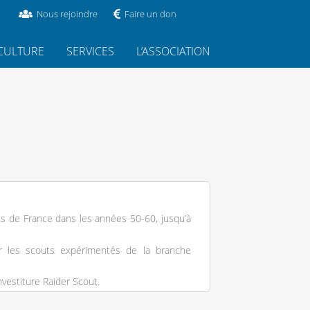
Nous rejoindre
Faire un don
CULTURE
SERVICES
L’ASSOCIATION
uts de France dans les années 50-60, jusqu’à
par les scouts expérimentés de la branche
nvestiture Raider Scout.