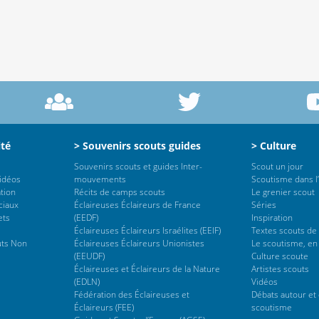
ité
> Souvenirs scouts guides
> Culture
Souvenirs scouts et guides Inter-
Scout un jour
vidéos
mouvements
Scoutisme dans l’
tion
Récits de camps scouts
Le grenier scout
ciaux
Éclaireuses Éclaireurs de France
Séries
ets
(EEDF)
Inspiration
Éclaireuses Éclaireurs Israélites (EEIF)
Textes scouts de
uts Non
Éclaireuses Éclaireurs Unionistes
Le scoutisme, en
(EEUDF)
Culture scoute
Éclaireuses et Éclaireurs de la Nature
Artistes scouts
(EDLN)
Vidéos
Fédération des Éclaireuses et
Débats autour et 
Éclaireurs (FEE)
scoutisme