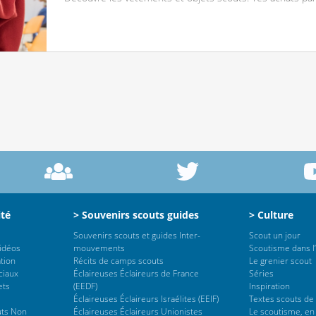
ité
> Souvenirs scouts guides
> Culture
Souvenirs scouts et guides Inter-
Scout un jour
vidéos
mouvements
Scoutisme dans l’
tion
Récits de camps scouts
Le grenier scout
ciaux
Éclaireuses Éclaireurs de France
Séries
ets
(EEDF)
Inspiration
Éclaireuses Éclaireurs Israélites (EEIF)
Textes scouts de
uts Non
Éclaireuses Éclaireurs Unionistes
Le scoutisme, en