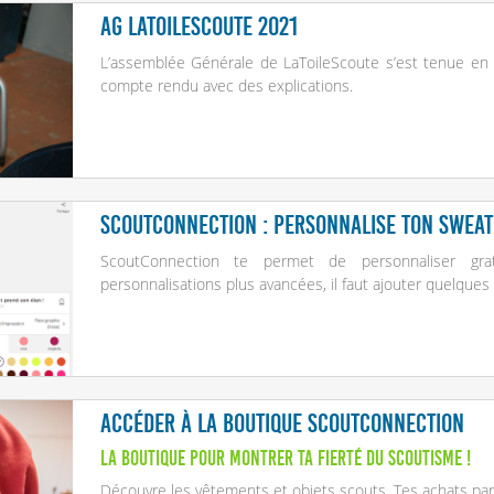
AG LaToileScoute 2021
L’assemblée Générale de LaToileScoute s’est tenue en 
compte rendu avec des explications.
ScoutConnection : personnalise ton sweat 
ScoutConnection te permet de personnaliser gr
personnalisations plus avancées, il faut ajouter quelques
Accéder à la boutique ScoutConnection
La boutique pour montrer ta fierté du scoutisme !
Découvre les vêtements et objets scouts. Tes achats par