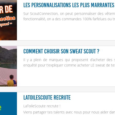
Les personnalisations les plus marrantes 
Sur
ScoutConnection
, on peut personnaliser des vêtem
fonctionnalité, on a des commandes 100% farfelues ou 
Comment choisir son sweat scout ?
Il y a plein de marques qui proposent d’acheter des s
enquêté pour t’expliquer comme acheter LE sweat de tes
LaToileScoute recrute
LaToileScoute recrute !
Viens partager tes talents avec nous pour nous aider da