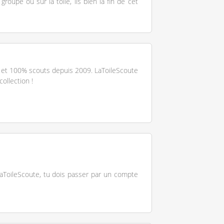
roupe ou sur la toile, lis bien la fin de cet
et 100% scouts depuis 2009. LaToileScoute
collection !
 LaToileScoute, tu dois passer par un compte