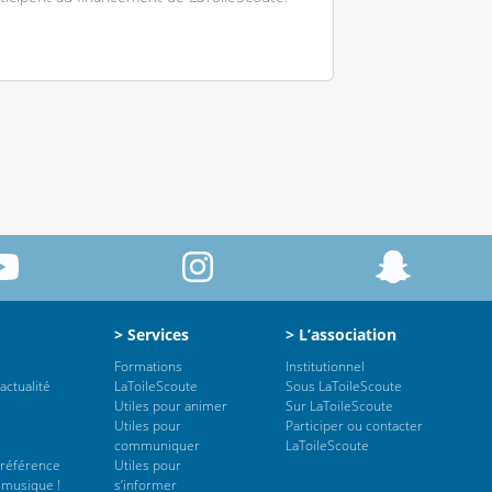
> Services
> L’association
Formations
Institutionnel
actualité
LaToileScoute
Sous LaToileScoute
Utiles pour animer
Sur LaToileScoute
Utiles pour
Participer ou contacter
communiquer
LaToileScoute
 référence
Utiles pour
 musique !
s’informer