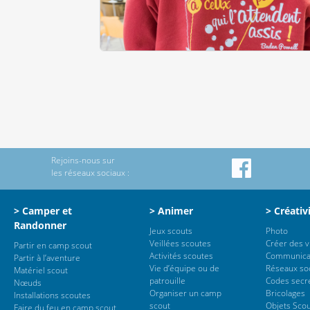
Rejoins-nous sur
les réseaux sociaux :
> Camper et
> Animer
> Créativ
Randonner
Jeux scouts
Photo
Veillées scoutes
Créer des 
Partir en camp scout
Activités scoutes
Communica
Partir à l’aventure
Vie d’équipe ou de
Réseaux so
Matériel scout
patrouille
Codes secr
Nœuds
Organiser un camp
Bricolages
Installations scoutes
scout
Objets Sco
Faire du feu en camp scout