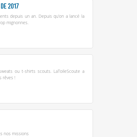
de 2017
ents depuis un an. Depuis qu’on a lancé la
trop mignonnes.
weats ou t-shirts scouts. LaToileScoute a
 rêves !
ns nos missions