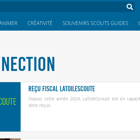
ANIMER
CRÉATIVITÉ
SOUVENIRS SCOUTS GUIDES
NNECTION
Reçu fiscal LaToileScoute
Depuis cette année 2024, LaToileScoute est en capaci
dons reçus.