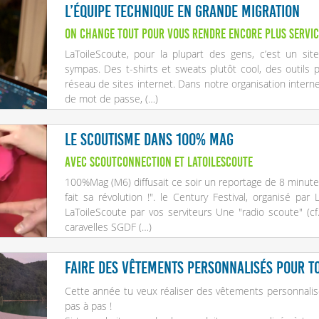
L’équipe technique en grande migration
On change tout pour vous rendre encore plus servic
LaToileScoute, pour la plupart des gens, c’est un sit
sympas. Des t-shirts et sweats plutôt cool, des outils 
réseau de sites internet. Dans notre organisation intern
de mot de passe, (…)
Le scoutisme dans 100% Mag
avec ScoutConnection et LaToileScoute
100%Mag (M6) diffusait ce soir un reportage de 8 minute
fait sa révolution !". le Century Festival, organisé pa
LaToileScoute par vos serviteurs Une "radio scoute" (cf
caravelles SGDF (…)
Faire des vêtements personnalisés pour to
Cette année tu veux réaliser des vêtements personnalisé
pas à pas !