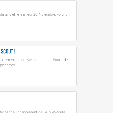
distanciel le samedi 20 Novembre, voici un
scout !
atuitement ton sweat scout. Pour des
 piécettes.
ticipent au financement de LaToileScoute.