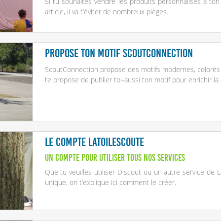
Si tu souhaites vendre les produits personnalisés à ton g
article, il va t’éviter de nombreux pièges.
Propose ton motif ScoutConnection
ScoutConnection propose des motifs modernes, colorés 
te propose de publier toi-aussi ton motif pour enrichir la 
Le compte LaToileScoute
Un compte pour utiliser tous nos services
Que tu veuilles utiliser Discout ou un autre service de
unique, on t’explique ici comment le créer.