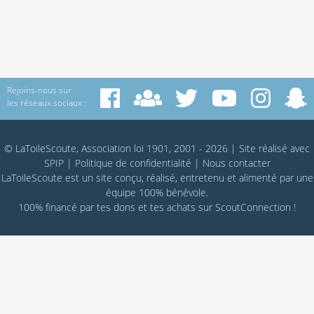
Rejoins-nous sur
les réseaux sociaux :
© LaToileScoute, Association loi 1901, 2001 - 2026
|
Site réalisé avec
SPIP
|
Politique de confidentialité
|
Nous contacter
LaToileScoute est un site conçu, réalisé, entretenu et alimenté par une
équipe 100% bénévole.
100% financé par
tes dons
et tes achats sur
ScoutConnection
!