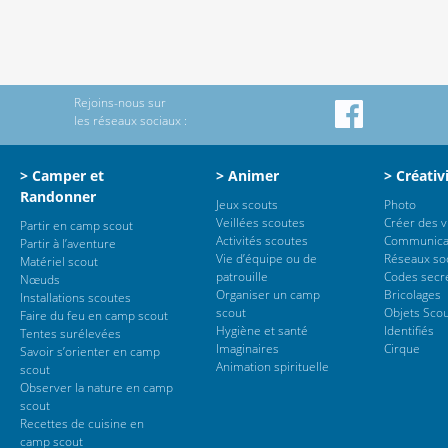
Rejoins-nous sur
les réseaux sociaux :
> Camper et
> Animer
> Créativ
Randonner
Jeux scouts
Photo
Veillées scoutes
Créer des 
Partir en camp scout
Activités scoutes
Communica
Partir à l’aventure
Vie d’équipe ou de
Réseaux so
Matériel scout
patrouille
Codes secr
Nœuds
Organiser un camp
Bricolages
Installations scoutes
scout
Objets Sco
Faire du feu en camp scout
Hygiène et santé
Identifiés
Tentes surélevées
Imaginaires
Cirque
Savoir s’orienter en camp
Animation spirituelle
scout
Observer la nature en camp
scout
Recettes de cuisine en
camp scout