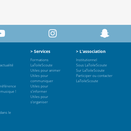
> Services
> L’association
Formations
Institutionnel
actualité
LaToileScoute
Sous LaToileScoute
Utiles pour animer
Sur LaToileScoute
Utiles pour
Participer ou contacter
communiquer
LaToileScoute
 référence
Utiles pour
 musique !
s’informer
Utiles pour
s’organiser
dans le