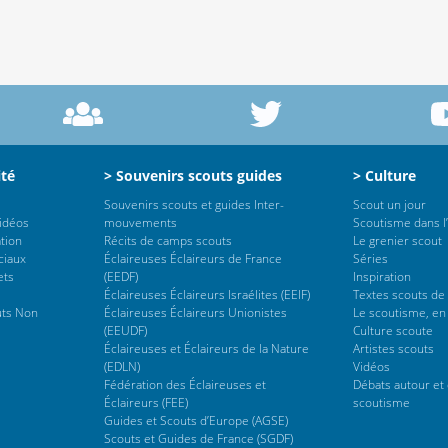
ité
> Souvenirs scouts guides
> Culture
Souvenirs scouts et guides Inter-
Scout un jour
vidéos
mouvements
Scoutisme dans l’
tion
Récits de camps scouts
Le grenier scout
ciaux
Éclaireuses Éclaireurs de France
Séries
ets
(EEDF)
Inspiration
Éclaireuses Éclaireurs Israélites (EEIF)
Textes scouts de
uts Non
Éclaireuses Éclaireurs Unionistes
Le scoutisme, en
(EEUDF)
Culture scoute
Éclaireuses et Éclaireurs de la Nature
Artistes scouts
(EDLN)
Vidéos
Fédération des Éclaireuses et
Débats autour et 
Éclaireurs (FEE)
scoutisme
Guides et Scouts d’Europe (AGSE)
Scouts et Guides de France (SGDF)