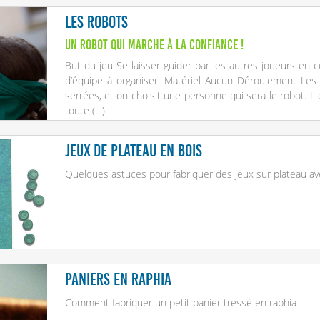
Les robots
Un robot qui marche à la confiance !
But du jeu Se laisser guider par les autres joueurs en c
d’équipe à organiser. Matériel Aucun Déroulement Les
serrées, et on choisit une personne qui sera le robot. Il
toute (…)
Jeux de plateau en bois
Quelques astuces pour fabriquer des jeux sur plateau a
Paniers en Raphia
Comment fabriquer un petit panier tressé en raphia