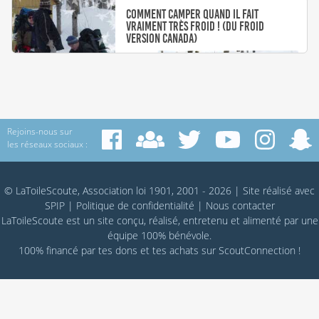
Comment camper quand il fait
vraiment très froid ! (du froid
version Canada)
Rejoins-nous sur
les réseaux sociaux :
Camper par très grand
froid !
© LaToileScoute, Association loi 1901, 2001 - 2026
|
Site réalisé avec
SPIP
|
Politique de confidentialité
|
Nous contacter
LaToileScoute est un site conçu, réalisé, entretenu et alimenté par une
équipe 100% bénévole.
100% financé par
tes dons
et tes achats sur
ScoutConnection
!