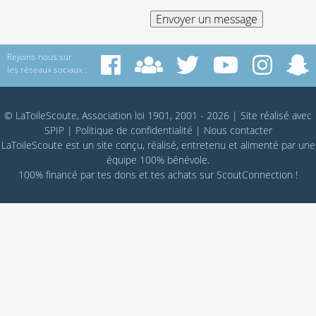
Rejoins-nous sur
les réseaux sociaux :
© LaToileScoute, Association loi 1901, 2001 - 2026
|
Site réalisé avec
SPIP
|
Politique de confidentialité
|
Nous contacter
LaToileScoute est un site conçu, réalisé, entretenu et alimenté par une
équipe 100% bénévole.
100% financé par
tes dons
et tes achats sur
ScoutConnection
!