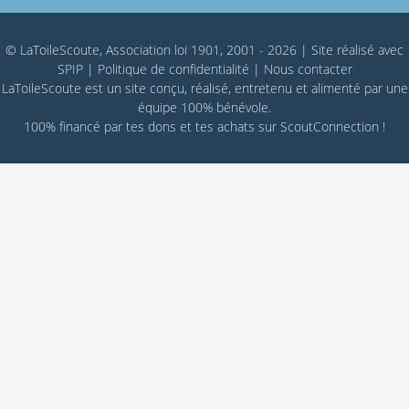
© LaToileScoute, Association loi 1901, 2001 - 2026
|
Site réalisé avec
SPIP
|
Politique de confidentialité
|
Nous contacter
LaToileScoute est un site conçu, réalisé, entretenu et alimenté par une
équipe 100% bénévole.
100% financé par
tes dons
et tes achats sur
ScoutConnection
!