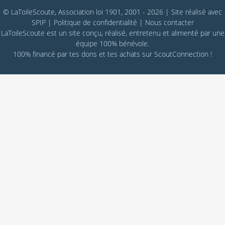
© LaToileScoute, Association loi 1901, 2001 - 2026
|
Site réalisé avec
SPIP
|
Politique de confidentialité
|
Nous contacter
LaToileScoute est un site conçu, réalisé, entretenu et alimenté par une
équipe 100% bénévole.
100% financé par
tes dons
et tes achats sur
ScoutConnection
!